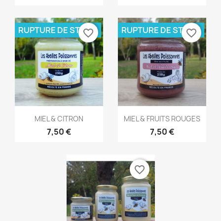
RUPTURE DE STOCK
RUPTURE DE STOCK
favorite_border
favorite_border
Aperçu rapide
Aperçu rapide


MIEL & CITRON
MIEL & FRUITS ROUGES
7,50 €
7,50 €
favorite_border