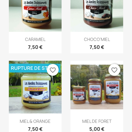
Aperçu rapide
Aperçu rapide


CARAMIEL
CHOCO'MIEL
7,50 €
7,50 €
RUPTURE DE STOCK
favorite_border
favorite_border
Aperçu rapide
Aperçu rapide


MIEL & ORANGE
MIEL DE FORET
7,50 €
5,00 €