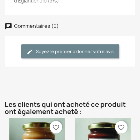
d'Eglantier bio (3%)
Commentaires (0)
Soyez le premier à donner votre avis
Les clients qui ont acheté ce produit
ont également acheté :
favorite_border
favorite_border