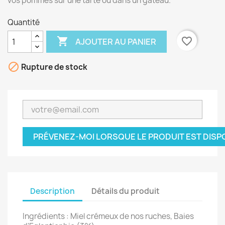
vos pommes sur une tarte ou dans un gâteau.
Quantité

favorite_border
AJOUTER AU PANIER

Rupture de stock
PRÉVENEZ-MOI LORSQUE LE PRODUIT EST DISP
Description
Détails du produit
Ingrédients : Miel crémeux de nos ruches, Baies