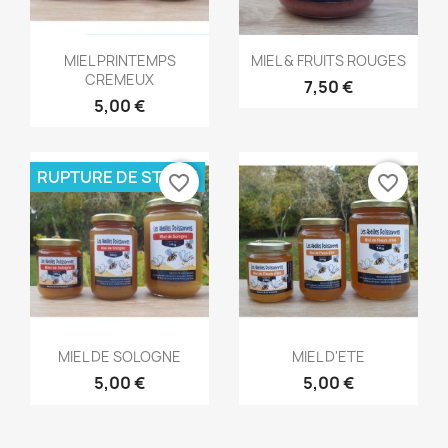
Aperçu rapide
Aperçu rapide


MIEL PRINTEMPS
MIEL & FRUITS ROUGES
CREMEUX
7,50 €
5,00 €
RUPTURE DE STOCK
favorite_border
favorite_border
Aperçu rapide
Aperçu rapide


MIEL DE SOLOGNE
MIEL D'ETE
5,00 €
5,00 €