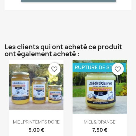
Les clients qui ont acheté ce produit
ont également acheté :
RUPTURE DE STOCK
favorite_border
favorite_border
Aperçu rapide
Aperçu rapide


MIEL PRINTEMPS DORE
MIEL & ORANGE
5,00 €
7,50 €