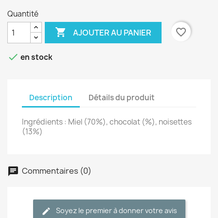
Quantité

favorite_border
AJOUTER AU PANIER

en stock
Description
Détails du produit
Ingrédients : Miel (70%), chocolat (%), noisettes
(13%)
Commentaires (0)
Soyez le premier à donner votre avis